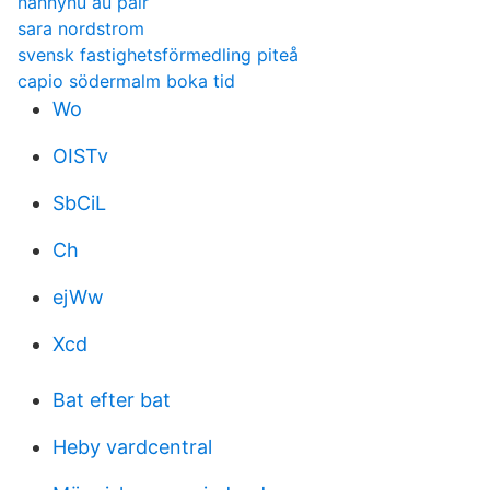
nannynu au pair
sara nordstrom
svensk fastighetsförmedling piteå
capio södermalm boka tid
Wo
OISTv
SbCiL
Ch
ejWw
Xcd
Bat efter bat
Heby vardcentral